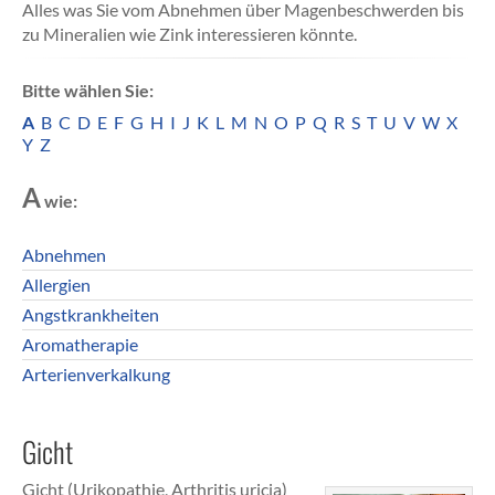
Alles was Sie vom Abnehmen über Magenbeschwerden bis
zu Mineralien wie Zink interessieren könnte.
Bitte wählen Sie:
A
B
C
D
E
F
G
H
I
J
K
L
M
N
O
P
Q
R
S
T
U
V
W
X
Y
Z
A
wie:
Abnehmen
Allergien
Angstkrankheiten
Aromatherapie
Arterienverkalkung
Gicht
Gicht (Urikopathie, Arthritis uricia)