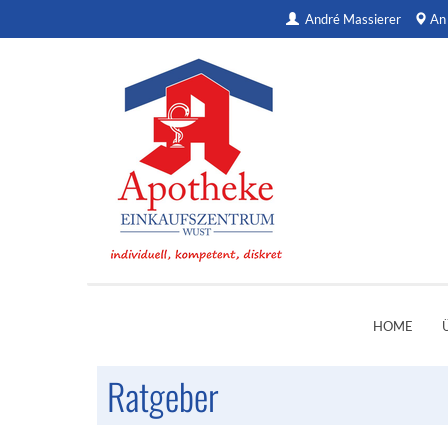
André Massierer
An
HOME
Ratgeber