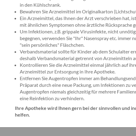
in den Kühlschrank.
Bewahren Sie Arzneimittel im Originalkarton (Lichtschut
Ein Arzneimittel, das Ihnen der Arzt verschrieben hat, is
mit ähnlichen Symptomen ohne ärztliche Rücksprache g
Um Infektionen, z.B. grippale Virusinfekte, nicht unnöt
begegnen, verwenden Sie "Ihr" Nasenspray etc. immer nur
"sein persönliches" Fläschchen.
Verbandsmaterial sollte für Kinder ab dem Schulalter err
deshalb Verbandsmaterial getrennt von Arzneimitteln 
Kontrollieren Sie die Arzneimittel einmal jährlich auf ih
Arzneimittel zur Entsorgung in Ihre Apotheke.
Entfernen Sie Augentropfen immer am Behandlungsende
Präparat durch eine neue Packung, um Infektionen zu v
Augentropfen niemals gleichzeitig für mehrere Familienm
eine Reinfektion zu verhindern.
Ihre Apotheke wird Ihnen gern bei der sinnvollen und 
helfen.