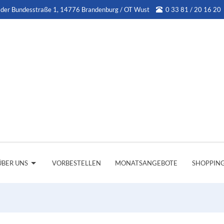
 der Bundesstraße 1, 14776 Brandenburg / OT Wust
0 33 81 / 20 16 20
ÜBER UNS
VORBESTELLEN
MONATSANGEBOTE
SHOPPIN