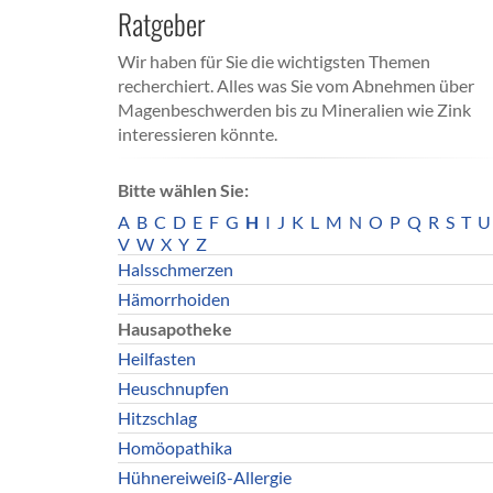
Ratgeber
Wir haben für Sie die wichtigsten Themen
recherchiert. Alles was Sie vom Abnehmen über
Magenbeschwerden bis zu Mineralien wie Zink
interessieren könnte.
Bitte wählen Sie:
A
B
C
D
E
F
G
H
I
J
K
L
M
N
O
P
Q
R
S
T
U
V
W
X
Y
Z
Halsschmerzen
Hämorrhoiden
Hausapotheke
Heilfasten
Heuschnupfen
Hitzschlag
Homöopathika
Hühnereiweiß-Allergie