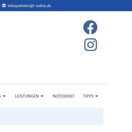
infoapotheke@t-online.de
G
LEISTUNGEN
NOTDIENST
TIPPS