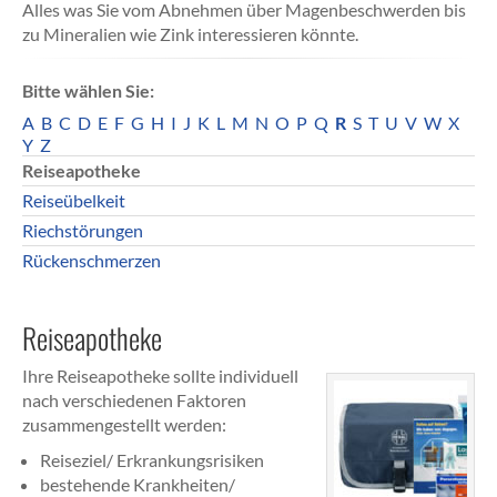
Alles was Sie vom Abnehmen über Magenbeschwerden bis
zu Mineralien wie Zink interessieren könnte.
Bitte wählen Sie:
A
B
C
D
E
F
G
H
I
J
K
L
M
N
O
P
Q
R
S
T
U
V
W
X
Y
Z
Reiseapotheke
Reiseübelkeit
Riechstörungen
Rückenschmerzen
Reiseapotheke
Ihre Reiseapotheke sollte individuell
nach verschiedenen Faktoren
zusammengestellt werden:
Reiseziel/ Erkrankungsrisiken
bestehende Krankheiten/