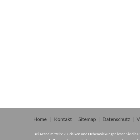
Home
Kontakt
Sitemap
Datenschutz
V
Bei Arzneimitteln: Zu Risiken und Nebenwirkungen lesen Sie die Pa