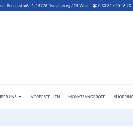
 der Bundesstraße 1, 14776 Brandenburg / OT Wust
0 33 81 / 20 16 20
ÜBER UNS
VORBESTELLEN
MONATSANGEBOTE
SHOPPIN