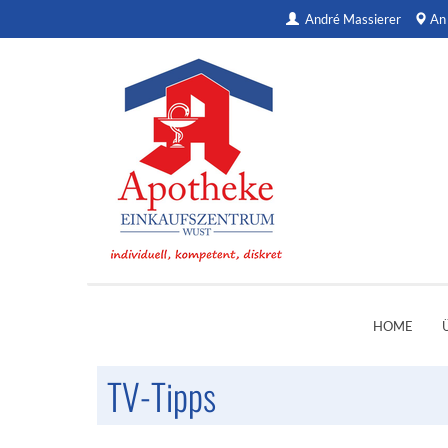
André Massierer
An
HOME
TV-Tipps