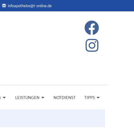
infoapotheke@t-online.de
G
LEISTUNGEN
NOTDIENST
TIPPS