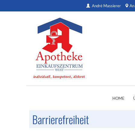
André Massierer
An
HOME
Barrierefreiheit