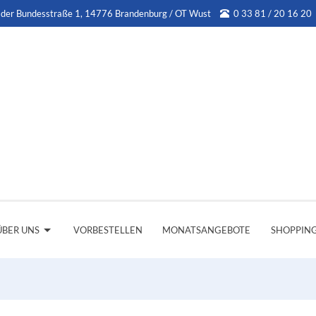
 der Bundesstraße 1, 14776 Brandenburg / OT Wust
0 33 81 / 20 16 20
ÜBER UNS
VORBESTELLEN
MONATSANGEBOTE
SHOPPIN