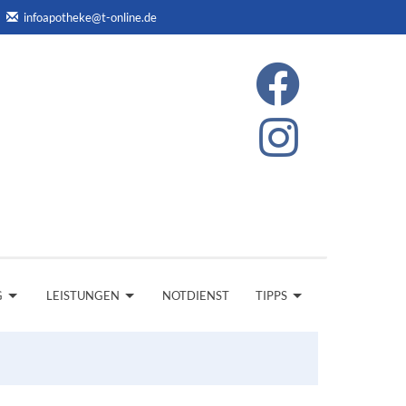
infoapotheke@t-online.de
G
LEISTUNGEN
NOTDIENST
TIPPS