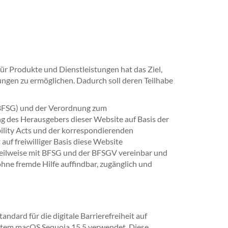
ür Produkte und Dienstleistungen hat das Ziel,
ngen zu ermöglichen. Dadurch soll deren Teilhabe
 (BFSG) und der Verordnung zum
ng des Herausgebers dieser Website auf Basis der
ility Acts und der korrespondierenden
 freiwilliger Basis diese Website
e teilweise mit BFSG und der BFSGV vereinbar und
hne fremde Hilfe auffindbar, zugänglich und
dard für die digitale Barrierefreiheit auf
system macOS Sequoia 15.5 verwendet. Diese