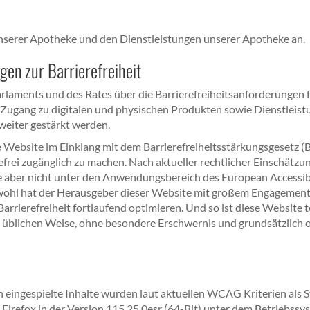
unserer Apotheke und den Dienstleistungen unserer Apotheke an.
gen zur Barrierefreiheit
rlaments und des Rates über die Barrierefreiheitsanforderungen f
ugang zu digitalen und physischen Produkten sowie Dienstleistu
weiter gestärkt werden.
e Website im Einklang mit dem Barrierefreiheitsstärkungsgesetz
efrei zugänglich zu machen. Nach aktueller rechtlicher Einschätzu
te aber nicht unter den Anwendungsbereich des European Accessib
l hat der Herausgeber dieser Website mit großem Engagement auf
e Barrierefreiheit fortlaufend optimieren. Und so ist diese Websit
 üblichen Weise, ohne besondere Erschwernis und grundsätzlich o
ngespielte Inhalte wurden laut aktuellen WCAG Kriterien als Stan
r Firefox in der Version 115.25.0esr (64-Bit) unter dem Betriebs