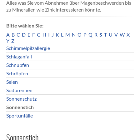
Alles was Sie vom Abnehmen über Magenbeschwerden bis
zu Mineralien wie Zink interessieren könnte.
Bitte wählen Sie:
A
B
C
D
E
F
G
H
I
J
K
L
M
N
O
P
Q
R
S
T
U
V
W
X
Y
Z
Schimmelpilzallergie
Schlaganfall
Schnupfen
Schröpfen
Selen
Sodbrennen
Sonnenschutz
Sonnenstich
Sportunfälle
Sonnenstich