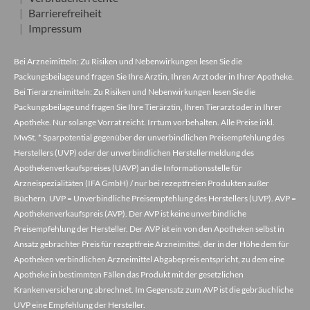
Barrierefreiheit
Impressum
Bei Arzneimitteln: Zu Risiken und Nebenwirkungen lesen Sie die
Packungsbeilage und fragen Sie Ihre Ärztin, Ihren Arzt oder in Ihrer Apotheke.
Bei Tierarzneimitteln: Zu Risiken und Nebenwirkungen lesen Sie die
Packungsbeilage und fragen Sie Ihre Tierärztin, Ihren Tierarzt oder in Ihrer
Apotheke. Nur solange Vorrat reicht. Irrtum vorbehalten. Alle Preise inkl.
MwSt. * Sparpotential gegenüber der unverbindlichen Preisempfehlung des
Herstellers (UVP) oder der unverbindlichen Herstellermeldung des
Apothekenverkaufspreises (UAVP) an die Informationsstelle für
Arzneispezialitäten (IFA GmbH) / nur bei rezeptfreien Produkten außer
Büchern. UVP = Unverbindliche Preisempfehlung des Herstellers (UVP). AVP =
Apothekenverkaufspreis (AVP). Der AVP ist keine unverbindliche
Preisempfehlung der Hersteller. Der AVP ist ein von den Apotheken selbst in
Ansatz gebrachter Preis für rezeptfreie Arzneimittel, der in der Höhe dem für
Apotheken verbindlichen Arzneimittel Abgabepreis entspricht, zu dem eine
Apotheke in bestimmten Fällen das Produkt mit der gesetzlichen
Krankenversicherung abrechnet. Im Gegensatz zum AVP ist die gebräuchliche
UVP eine Empfehlung der Hersteller.