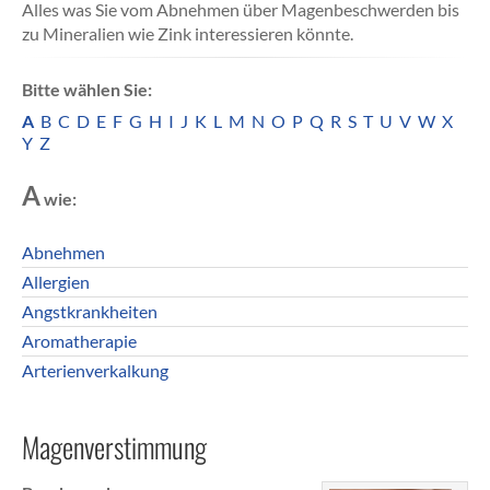
Alles was Sie vom Abnehmen über Magenbeschwerden bis
zu Mineralien wie Zink interessieren könnte.
Bitte wählen Sie:
A
B
C
D
E
F
G
H
I
J
K
L
M
N
O
P
Q
R
S
T
U
V
W
X
Y
Z
A
wie:
Abnehmen
Allergien
Angstkrankheiten
Aromatherapie
Arterienverkalkung
Magenverstimmung