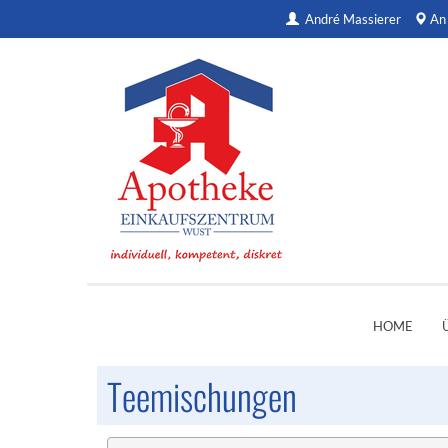
André Massierer
An
HOME
Teemischungen