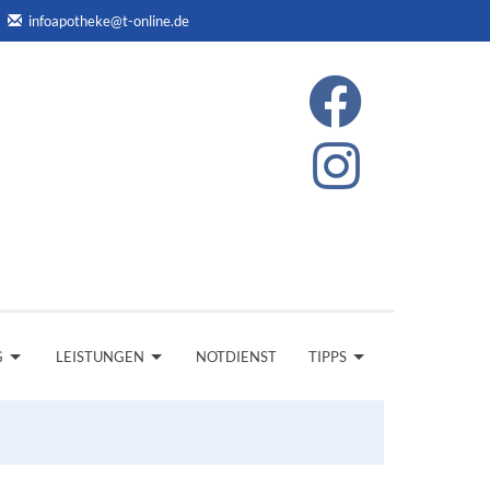
infoapotheke@t-online.de
G
LEISTUNGEN
NOTDIENST
TIPPS