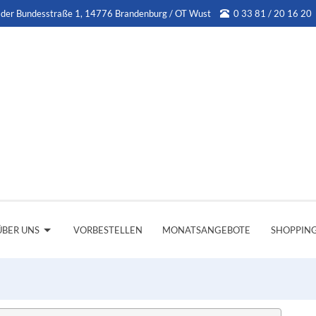
 der Bundesstraße 1, 14776 Brandenburg / OT Wust
0 33 81 / 20 16 20
ÜBER UNS
VORBESTELLEN
MONATSANGEBOTE
SHOPPIN