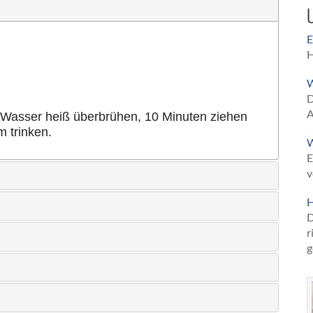
U
E
H
W
D
A
er Wasser heiß überbrühen, 10 Minuten ziehen
 trinken.
W
E
v
H
D
r
g