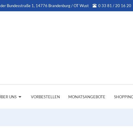
 der Bundesstraße 1, 14776 Brandenburg / OT Wust
0 33 81 / 20 16 20
ÜBER UNS
VORBESTELLEN
MONATSANGEBOTE
SHOPPIN