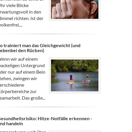
hr viele Blicke
rwartungsvoll in den
immel richten. Ist der
olkenfrei,...
o trainiert man das Gleichgewicht (und
ebenbei den Rücken)
enn wir auf einem
ackeligen Untergrund
der nur auf einem Bein
tehen, zwingen wir
erschiedene
örperbereiche zur
eamarbeit. Das große...
esundheitsrisiko: Hitze-Notfälle erkennen -
nd handeln
emperaturen weit über