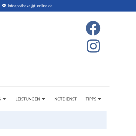
infoapotheke@t-online.de
G
LEISTUNGEN
NOTDIENST
TIPPS