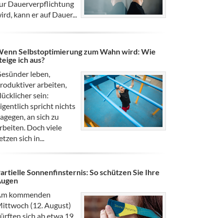
ur Dauerverpflichtung
ird, kann er auf Dauer...
enn Selbstoptimierung zum Wahn wird: Wie
teige ich aus?
esünder leben,
roduktiver arbeiten,
lücklicher sein:
igentlich spricht nichts
agegen, an sich zu
rbeiten. Doch viele
etzen sich in...
artielle Sonnenfinsternis: So schützen Sie Ihre
Augen
Am kommenden
ittwoch (12. August)
ürften sich ab etwa 19